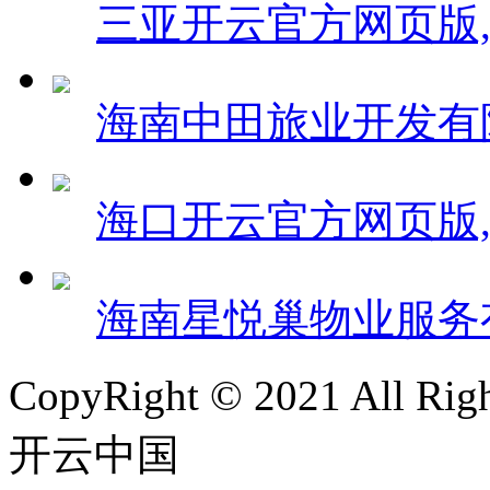
三亚开云官方网页版
海南中田旅业开发有
海口开云官方网页版
海南星悦巢物业服务
CopyRight © 2021 All
开云中国