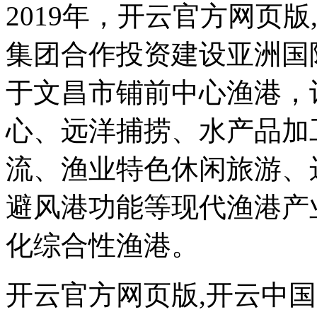
2019年，开云官方网页
集团合作投资建设亚洲国
于文昌市铺前中心渔港，
心、远洋捕捞、水产品加
流、渔业特色休闲旅游、
避风港功能等现代渔港产
化综合性渔港。
开云官方网页版,开云中