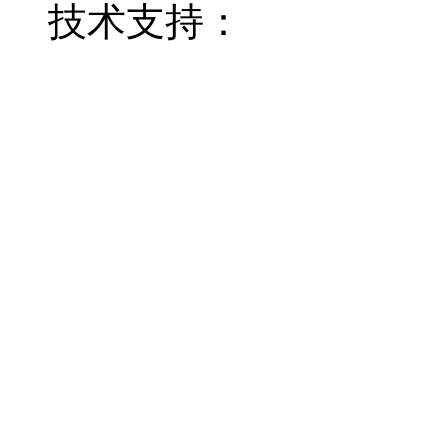
技术支持：