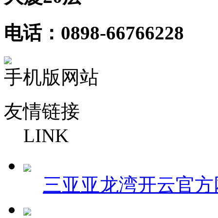
电话：0898-66766228
手机版网站
友情链接
LINK
三亚亚龙湾开云官方