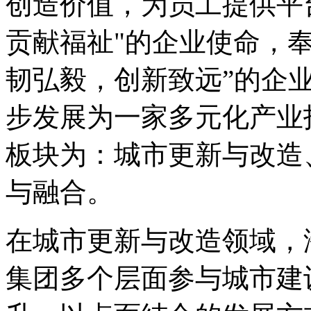
创造价值，为员工提供平
贡献福祉"的企业使命，
韧弘毅，创新致远”的企
步发展为一家多元化产业
板块为：城市更新与改造
与融合。
在城市更新与改造领域，
集团多个层面参与城市建