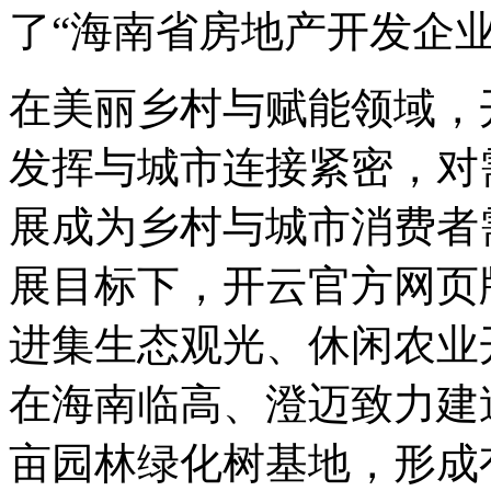
了“海南省房地产开发企业
在美丽乡村与赋能领域，
发挥与城市连接紧密，对
展成为乡村与城市消费者
展目标下，开云官方网页
进集生态观光、休闲农业
在海南临高、澄迈致力建
亩园林绿化树基地，形成