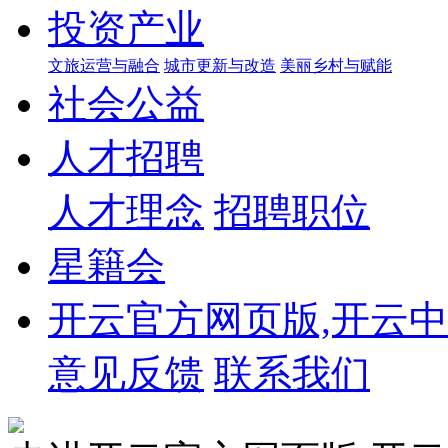
投资产业
文旅运营与融合
城市更新与改造
美丽乡村与赋能
社会公益
人才招聘
人才理念
招聘职位
星籍会
开云官方网页版,开云中
意见反馈
联系我们