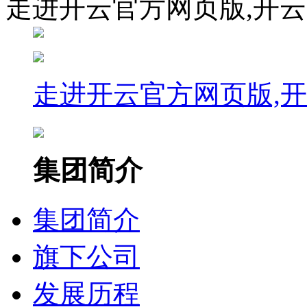
走进开云官方网页版,开
走进开云官方网页版,
集团简介
集团简介
旗下公司
发展历程