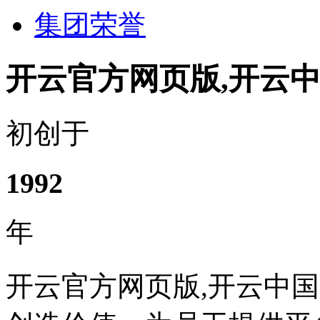
集团荣誉
开云官方网页版,开云中
初创于
1992
年
开云官方网页版,开云中国 