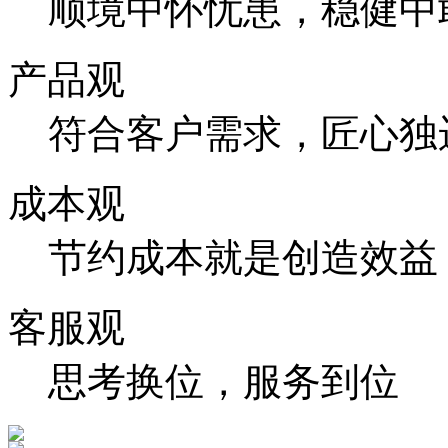
顺境中怀忧患，稳健中
产品观
符合客户需求，匠心独
成本观
节约成本就是创造效益
客服观
思考换位，服务到位