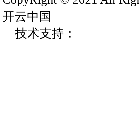
开云中国
技术支持：