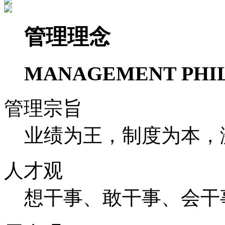
管理理念
MANAGEMENT PHI
管理宗旨
业绩为王，制度为本，
人才观
想干事、敢干事、会干