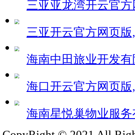
三亚亚龙湾开云官方
三亚开云官方网页版
海南中田旅业开发有
海口开云官方网页版
海南星悦巢物业服务
CopyRight © 2021 All