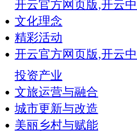
开云官方网页版,开云
文化理念
精彩活动
开云官方网页版,开云中
投资产业
文旅运营与融合
城市更新与改造
美丽乡村与赋能