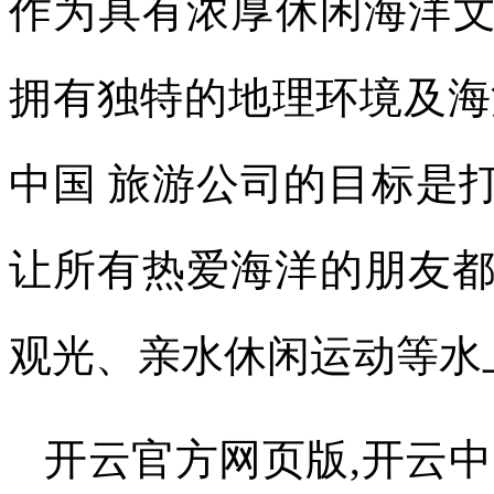
作为具有浓厚休闲海洋
拥有独特的地理环境及海
中国 旅游公司的目标是
让所有热爱海洋的朋友
观光、亲水休闲运动等水
开云官方网页版,开云中