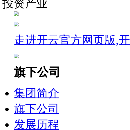
投资产业
走进开云官方网页版,
旗下公司
集团简介
旗下公司
发展历程