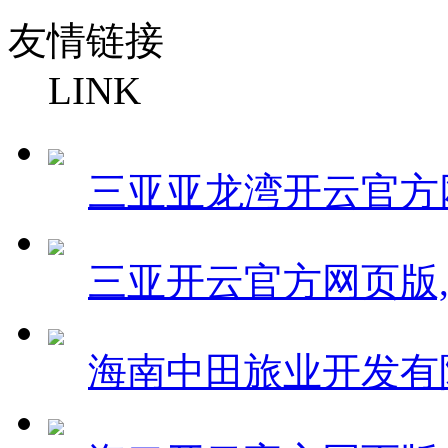
友情链接
LINK
三亚亚龙湾开云官方
三亚开云官方网页版
海南中田旅业开发有