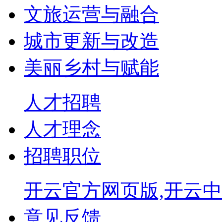
文旅运营与融合
城市更新与改造
美丽乡村与赋能
人才招聘
人才理念
招聘职位
开云官方网页版,开云中
意见反馈