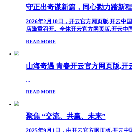
守正出奇谋新篇，同心勠力踏新程 |
2026年2月10日，开云官方网页版,开云
店隆重召开。全体开云官方网页版,开云中国
READ MORE
山海奇遇 青春开云官方网页版,开云
...
READ MORE
聚焦 “交流、共赢、未来”
2025年9月1日，由开云官方网页版,开