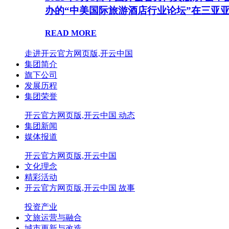
办的“中美国际旅游酒店行业论坛”在三亚亚
READ MORE
走进开云官方网页版,开云中国
集团简介
旗下公司
发展历程
集团荣誉
开云官方网页版,开云中国 动态
集团新闻
媒体报道
开云官方网页版,开云中国
文化理念
精彩活动
开云官方网页版,开云中国 故事
投资产业
文旅运营与融合
城市更新与改造