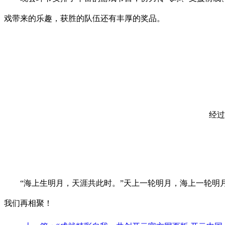
戏带来的乐趣，获胜的队伍还有丰厚的奖品。
经过
“海上生明月，天涯共此时。”天上一轮明月，海上一轮明
我们再相聚！