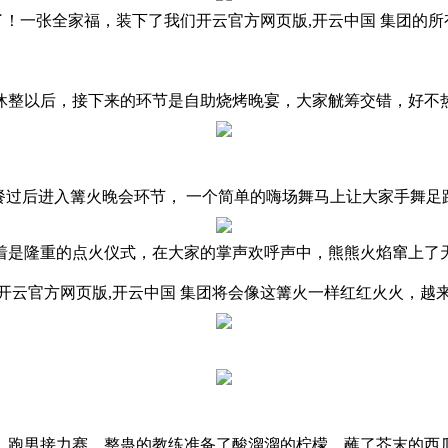
了！一张全家福，装下了我们开云官方网页版,开云中国 集团的所
休整以后，接下来的环节是自助烧烤晚宴，大家觥筹交错，好不
餐过后进入篝火晚会环节， 一个简单的嗨场舞马上让大家手舞足
着是隆重的点火仪式，在大家的掌声欢呼声中，熊熊火焰窜上了
开云官方网页版,开云中国 集团将会像这篝火一样红红火火，越
、跑男接力赛，整蛊的教练准备了酸溜溜的柠檬，蘸了芥末的西