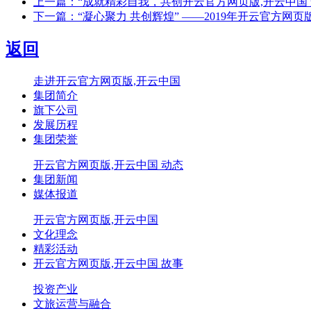
上一篇：“成就精彩自我，共创开云官方网页版,开云中国 
下一篇：“凝心聚力 共创辉煌” ——2019年开云官方网
返回
走进开云官方网页版,开云中国
集团简介
旗下公司
发展历程
集团荣誉
开云官方网页版,开云中国 动态
集团新闻
媒体报道
开云官方网页版,开云中国
文化理念
精彩活动
开云官方网页版,开云中国 故事
投资产业
文旅运营与融合