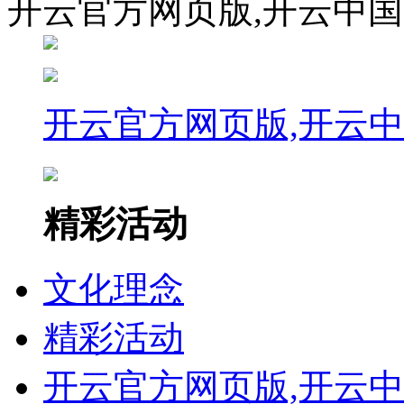
开云官方网页版,开云中国
开云官方网页版,开云
精彩活动
文化理念
精彩活动
开云官方网页版,开云中