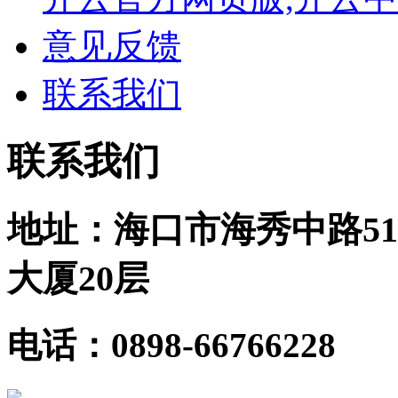
意见反馈
联系我们
联系我们
地址：海口市海秀中路51
大厦20层
电话：0898-66766228