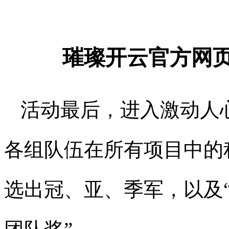
璀璨开云官方网页
活动最后，进入激动人
各组队伍在所有项目中的
选出冠、亚、季军，以及“