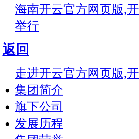
海南开云官方网页版,
举行
返回
走进开云官方网页版,
集团简介
旗下公司
发展历程