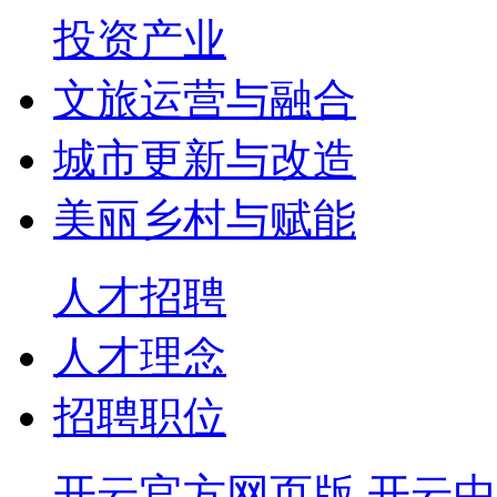
投资产业
文旅运营与融合
城市更新与改造
美丽乡村与赋能
人才招聘
人才理念
招聘职位
开云官方网页版,开云中