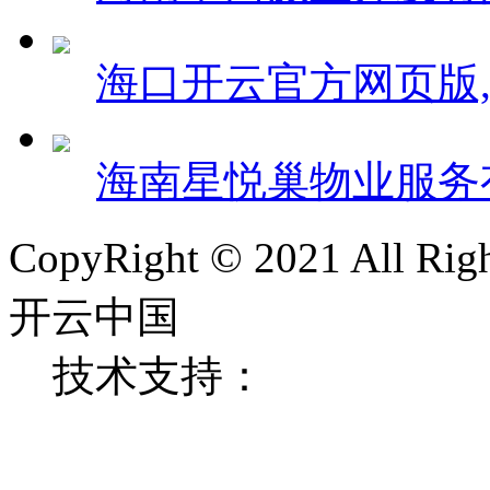
海口开云官方网页版
海南星悦巢物业服务
CopyRight © 2021 All
开云中国
技术支持：