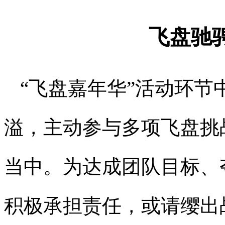
飞盘驰
“飞盘嘉年华”活动环
溢，主动参与多项飞盘挑
当中。为达成团队目标、
积极承担责任，或请缨出