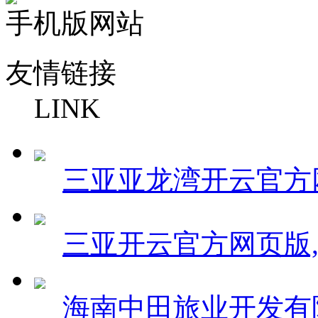
手机版网站
友情链接
LINK
三亚亚龙湾开云官方
三亚开云官方网页版
海南中田旅业开发有