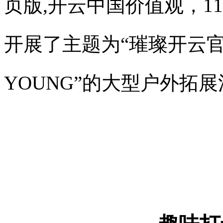
页版,开云中国价值观，1
开展了主题为“璀璨开云官
YOUNG”的大型户外拓