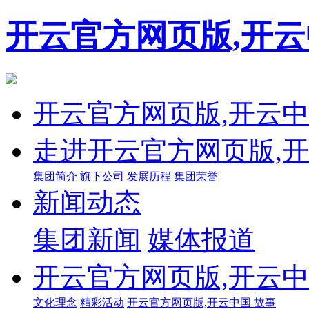
开云官方网页版,开
开云官方网页版,开云
走进开云官方网页版,
集团简介
旗下公司
发展历程
集团荣誉
新闻动态
集团新闻
媒体报道
开云官方网页版,开云
文化理念
精彩活动
开云官方网页版,开云中国 故事