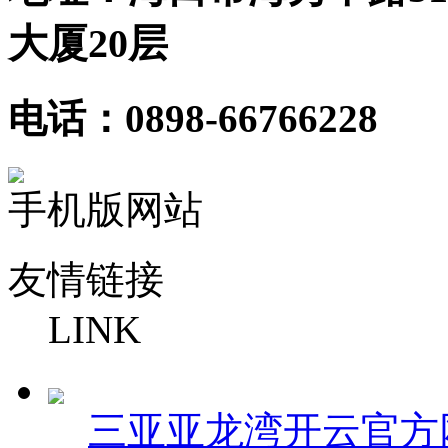
大厦20层
电话：0898-66766228
手机版网站
友情链接
LINK
三亚亚龙湾开云官方