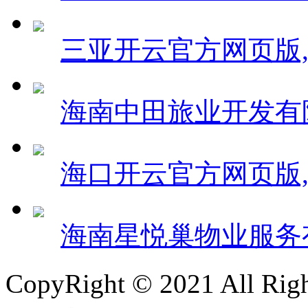
三亚开云官方网页版
海南中田旅业开发有
海口开云官方网页版
海南星悦巢物业服务
CopyRight © 2021 All