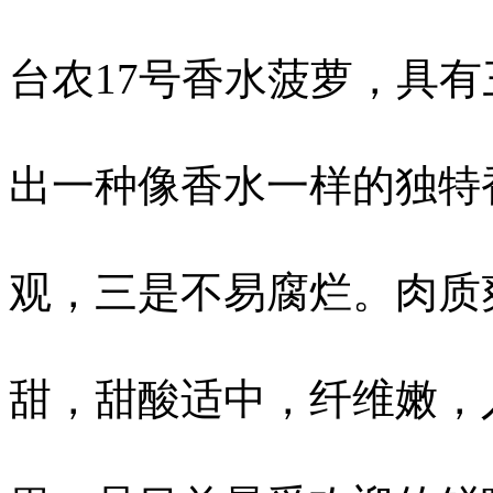
台农17号香水菠萝，具
出一种像香水一样的独特
观，三是不易腐烂。肉质
甜，甜酸适中，纤维嫩，