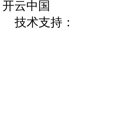
开云中国
技术支持：